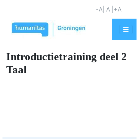
-A
| A |
+A
Introductietraining deel 2
Taal