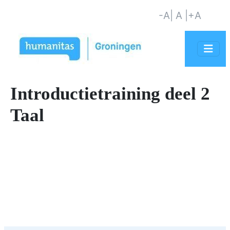
-A
| A |
+A
Introductietraining deel 2
Taal