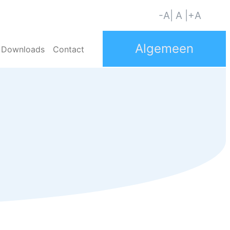
-A
| A |
+A
Downloads
Contact