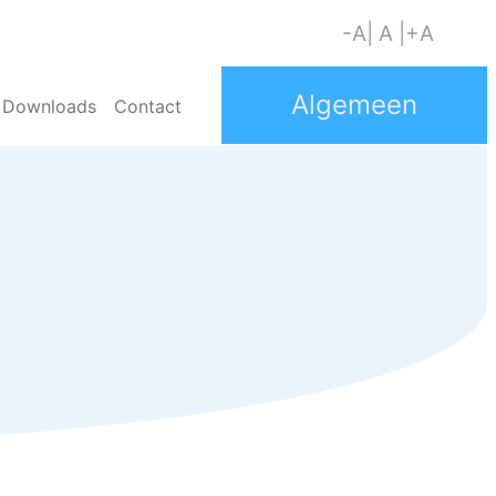
-A
| A |
+A
Downloads
Contact