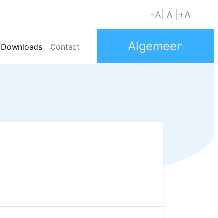
-A
| A |
+A
Downloads
Contact