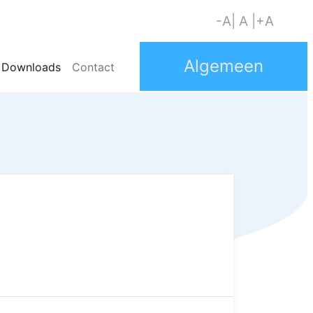
-A
| A |
+A
Downloads
Contact