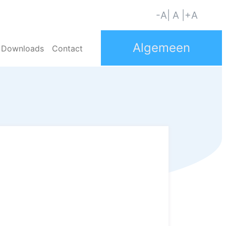
-A
| A |
+A
Downloads
Contact