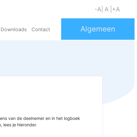
-A
| A |
+A
Downloads
Contact
evens van de deelnemer en in het logboek
 lees je hieronder.