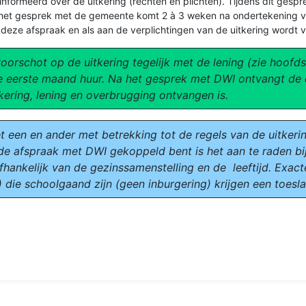
nformeerd over de uitkering (rechten en plichten). Tijdens dit ges
or het gesprek met de gemeente komt 2 à 3 weken na ondertekening v
deze afspraak en als aan de verplichtingen van de uitkering wordt 
voorschot op de uitkering tegelijk met de lening (zie hoofds
e eerste maand huur. Na het gesprek met DWI ontvangt de 
kering, lening en overbrugging ontvangen is.
et een en ander met betrekking tot de regels van de uitkeri
de afspraak met DWI gekoppeld bent is het aan te raden bij
afhankelijk van de gezinssamenstelling en de leeftijd. Exac
 die schoolgaand zijn (geen inburgering) krijgen een toesl