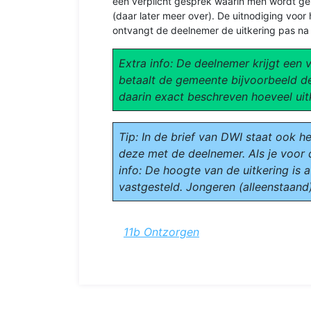
een verplicht gesprek waarin men wordt geï
(daar later meer over). De uitnodiging vo
ontvangt de deelnemer de uitkering pas na 
Extra info: De deelnemer krijgt een 
betaalt de gemeente bijvoorbeeld d
daarin exact beschreven hoeveel uit
Tip: In de brief van DWI staat ook h
deze met de deelnemer. Als je voor 
info: De hoogte van de uitkering is 
vastgesteld. Jongeren (alleenstaand)
11b Ontzorgen