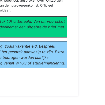
prek wordt ook gesproken over “Ontzorgen”
an de huurovereenkomst. Officieel
voldaan.
tuk 10) uitbetaald. Van dit voorschot
deelnemer een uitgebreide brief met
ng, zoals vakantie e.d. Bespreek
 het gesprek aanwezig te zijn.
Extra
te bedragen worden jaarlijks
ag vanuit WTOS of studiefinanciering.