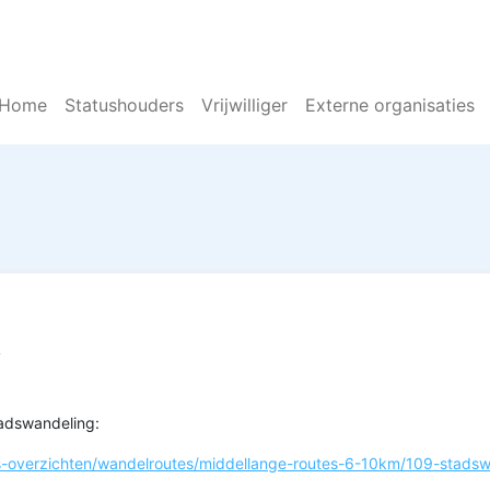
Home
Statushouders
Vrijwilliger
Externe organisaties
n
tadswandeling:
s-overzichten/wandelroutes/middellange-routes-6-10km/109-stads