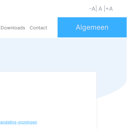
-A
| A |
+A
Downloads
Contact
wandeling-groningen