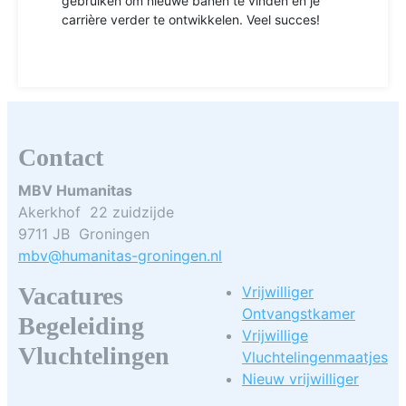
gebruiken om nieuwe banen te vinden en je
carrière verder te ontwikkelen. Veel succes!
Contact
MBV Humanitas
Akerkhof 22 zuidzijde
9711 JB Groningen
mbv@humanitas-groningen.nl
Vacatures
Vrijwilliger
Ontvangstkamer
Begeleiding
Vrijwillige
Vluchtelingen
Vluchtelingenmaatjes
Nieuw vrijwilliger